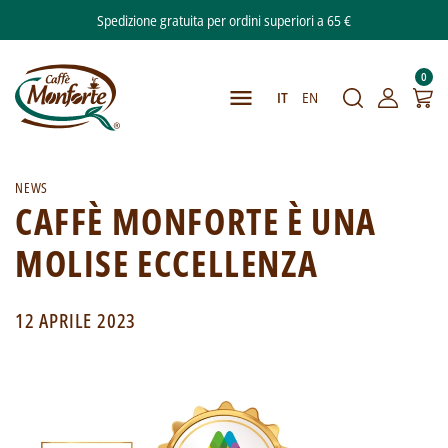
Spedizione gratuita per ordini superiori a 65 €
0

IT
EN
NEWS
CAFFÈ MONFORTE È UNA
MOLISE ECCELLENZA
12 APRILE 2023