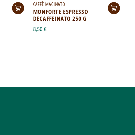
CAFFÈ MACINATO
CA
MONFORTE ESPRESSO
M
DECAFFEINATO 250 G
G
8,50 €
7,