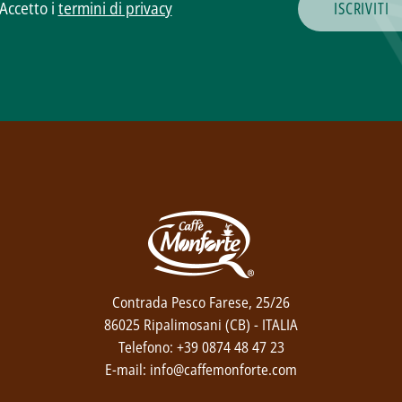
Accetto i
termini di privacy
Contrada Pesco Farese, 25/26
86025 Ripalimosani (CB) - ITALIA
Telefono: +39 0874 48 47 23
E-mail: info@caffemonforte.com