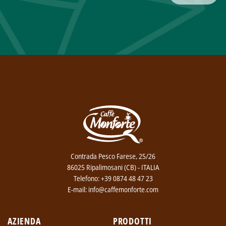
Contrada Pesco Farese, 25/26
86025 Ripalimosani (CB) - ITALIA
Telefono: +39 0874 48 47 23
E-mail: info@caffemonforte.com
AZIENDA
PRODOTTI