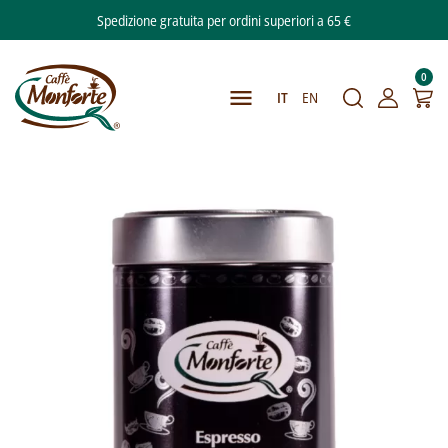
Spedizione gratuita per ordini superiori a 65 €
0

IT
EN